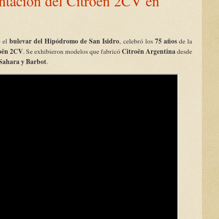
entación del Citroën 2CV en
bulevar del Hipódromo de San Isidro
75 años
 el
, celebró los
de la
oën 2CV
Citroën Argentina
. Se exhibieron modelos que fabricó
desde
Sahara y Barbot
.