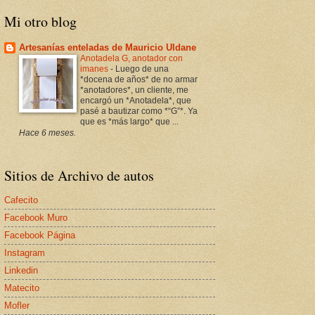
Mi otro blog
Artesanías enteladas de Mauricio Uldane
Anotadela G, anotador con
imanes
-
Luego de una
*docena de años* de no armar
*anotadores*, un cliente, me
encargó un *Anotadela*, que
pasé a bautizar como *“G”*. Ya
que es *más largo* que ...
Hace 6 meses.
Sitios de Archivo de autos
Cafecito
Facebook Muro
Facebook Página
Instagram
Linkedin
Matecito
Mofler