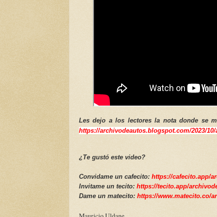
Les dejo a los lectores la nota donde se m
https://archivodeautos.blogspot.com/2023/10/
¿Te gustó este video?
Convidame un cafecito:
https://cafecito.app/
Invitame un tecito:
https://tecito.app/archivo
Dame un matecito:
https://www.matecito.co/a
Mauricio Uldane