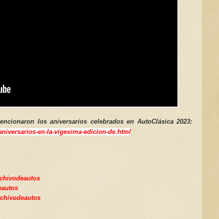
encionaron los aniversarios celebrados en AutoClásica 2023:
aniversarios-en-la-vigesima-edicion-de.html
archivodeautos
deautos
rchivodeautos