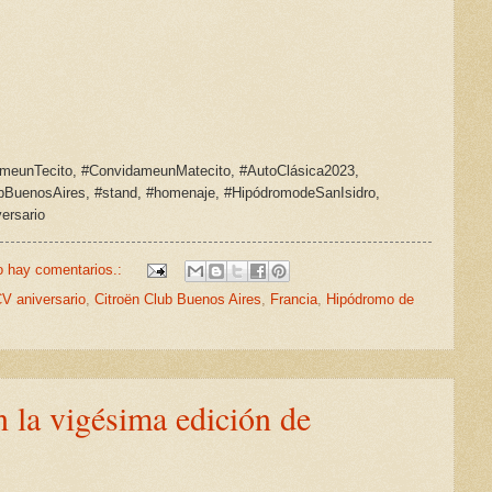
ameunTecito,
#ConvidameunMatecito, #AutoClásica2023,
ubBuenosAires, #stand, #homenaje, #HipódromodeSanIsidro,
ersario
 hay comentarios.:
CV aniversario
,
Citroën Club Buenos Aires
,
Francia
,
Hipódromo de
 la vigésima edición de