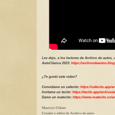
Les dejo, a los lectores de Archivo de autos,
AutoClásica 2023:
https://archivodeautos.blo
¿Te gustó este video?
Convidame un cafecito:
https://cafecito.app/
Invitame un tecito:
https://tecito.app/archivo
Dame un matecito:
https://www.matecito.co/a
Mauricio Uldane
Creador y editor de Archivo de autos