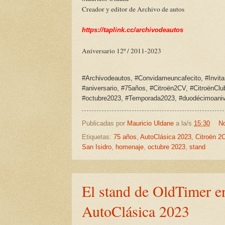
Creador y editor de Archivo de autos
https://taplink.cc/archivodeautos
Aniversario 12º / 2011-2023
#Archivodeautos, #Convidameuncafecito,
#Invit
#aniversario, #75años, #Citroën2CV, #CitroënCl
#octubre2023, #Temporada2023, #duodécimoaniv
Publicadas por
Mauricio Uldane
a la/s
15:30
No
Etiquetas:
75 años
,
AutoClásica 2023
,
Citroën 2
San Isidro
,
homenaje
,
octubre 2023
,
stand
El stand de OldTimer en
AutoClásica 2023