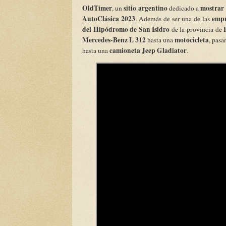
OldTimer
sitio argentino
mostrar 
, un
dedicado a
AutoClásica 2023
empr
. Además de ser una de las
del Hipódromo de San Isidro
de la provincia de
Mercedes-Benz L 312
motocicleta
hasta una
, pas
camioneta Jeep Gladiator
hasta una
.