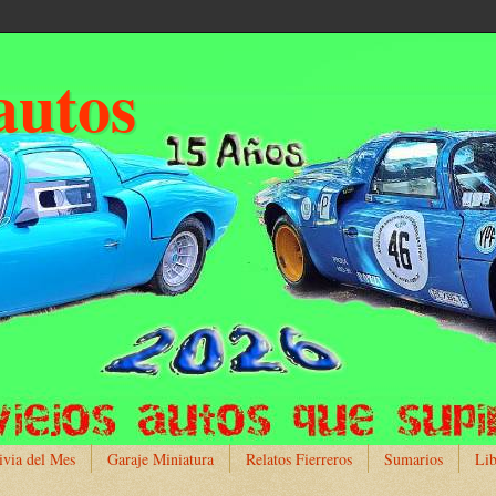
autos
ivia del Mes
Garaje Miniatura
Relatos Fierreros
Sumarios
Lib