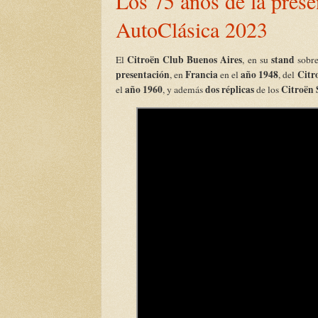
Los 75 años de la pres
AutoClásica 2023
Citroën Club Buenos Aires
stand
El
, en su
sobre
presentación
Francia
año 1948
Citr
, en
en el
, del
año 1960
dos réplicas
Citroën 
el
, y además
de los