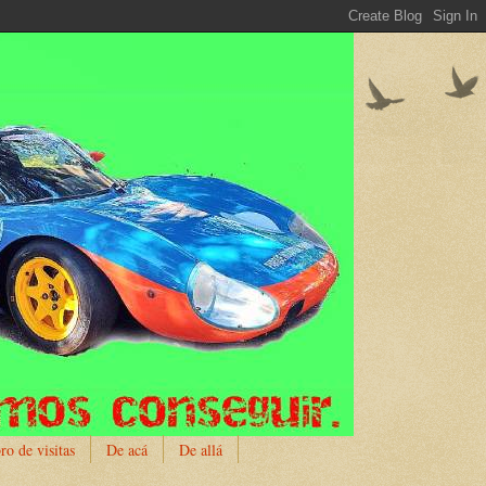
ro de visitas
De acá
De allá