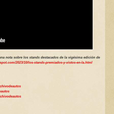
 una nota sobre los stands destacados de la vigésima edición de
gspot.com/2023/10/los-stands-premiados-y-vistos-en-la.html
archivodeautos
deautos
rchivodeautos