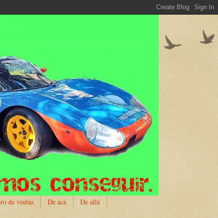
ro de visitas
De acá
De allá