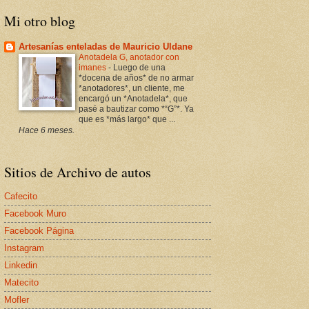
Mi otro blog
Artesanías enteladas de Mauricio Uldane
Anotadela G, anotador con
imanes
-
Luego de una
*docena de años* de no armar
*anotadores*, un cliente, me
encargó un *Anotadela*, que
pasé a bautizar como *“G”*. Ya
que es *más largo* que ...
Hace 6 meses.
Sitios de Archivo de autos
Cafecito
Facebook Muro
Facebook Página
Instagram
Linkedin
Matecito
Mofler