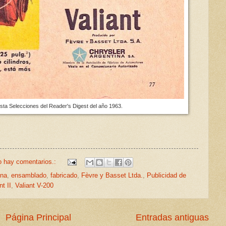
ista Selecciones del Reader's Digest del año 1963.
 hay comentarios.:
ina
,
ensamblado
,
fabricado
,
Fèvre y Basset Ltda.
,
Publicidad de
nt II
,
Valiant V-200
Página Principal
Entradas antiguas