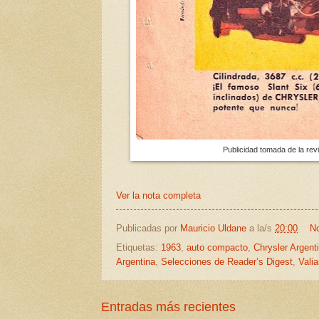
Publicidad tomada de la rev
Ver la nota completa
Publicadas por
Mauricio Uldane
a la/s
20:00
No
Etiquetas:
1963
,
auto compacto
,
Chrysler Argent
Argentina
,
Selecciones de Reader’s Digest
,
Valia
Entradas más recientes