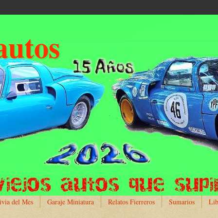
autos
ivia del Mes
Garaje Miniatura
Relatos Fierreros
Sumarios
Lib