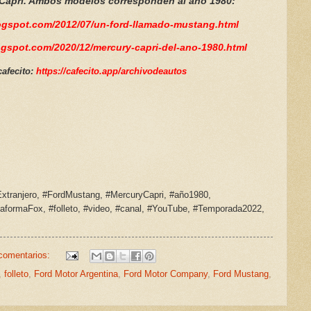
y Capri. Ambos modelos corresponden al año 1980:
logspot.com/2012/07/un-ford-llamado-mustang.html
ogspot.com/2020/12/mercury-capri-del-ano-1980.html
afecito:
https://cafecito.app/archivodeautos
xtranjero, #FordMustang, #MercuryCapri, #año1980,
aformaFox, #folleto, #video, #canal, #YouTube, #Temporada2022,
comentarios:
,
folleto
,
Ford Motor Argentina
,
Ford Motor Company
,
Ford Mustang
,