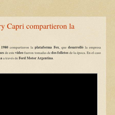
y Capri compartieron la
 1980
plataforma Fox
desarrolló
compartieron la
, que
la empresa
nes
video
dos folletos
de este
fueron tomadas de
de la época. En el caso
na
Ford Motor Argentina
a través de
.