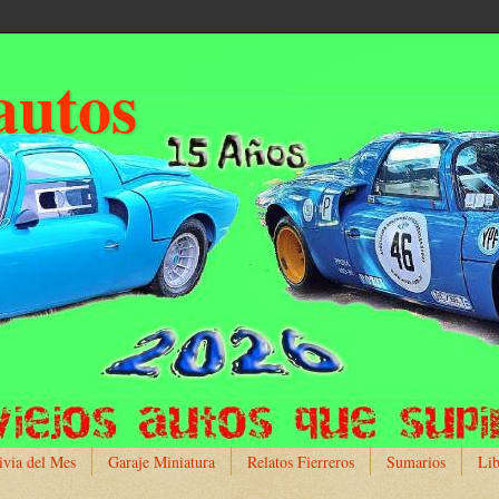
autos
ivia del Mes
Garaje Miniatura
Relatos Fierreros
Sumarios
Lib