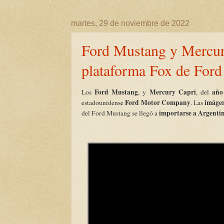
martes, 29 de noviembre de 2022
Ford Mustang y Mercur
plataforma Fox de Ford
Ford Mustang
Mercury Capri
año
Los
, y
, del
Ford Motor Company
imáge
estadounidense
. Las
importarse a Argenti
del Ford Mustang se llegó a