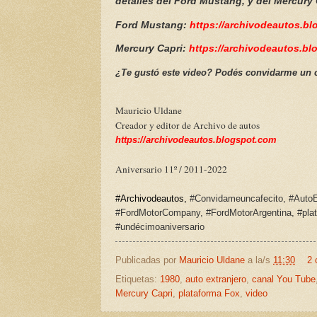
detalles del Ford Mustang, y del Mercur
Ford Mustang:
https://archivodeautos.b
Mercury Capri:
https://archivodeautos.bl
¿Te gustó este video? Podés convidarme un c
Mauricio Uldane
Creador y editor de Archivo de autos
https://archivodeautos.blogspot.com
Aniversario 11º / 2011-2022
#Archivodeautos,
#Convidameuncafecito, #AutoE
#FordMotorCompany, #FordMotorArgentina, #plat
#undécimoaniversario
Publicadas por
Mauricio Uldane
a la/s
11:30
2 
Etiquetas:
1980
,
auto extranjero
,
canal You Tube
Mercury Capri
,
plataforma Fox
,
video