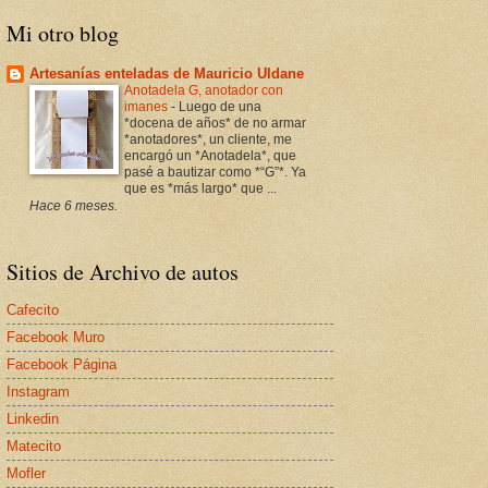
Mi otro blog
Artesanías enteladas de Mauricio Uldane
Anotadela G, anotador con
imanes
-
Luego de una
*docena de años* de no armar
*anotadores*, un cliente, me
encargó un *Anotadela*, que
pasé a bautizar como *“G”*. Ya
que es *más largo* que ...
Hace 6 meses.
Sitios de Archivo de autos
Cafecito
Facebook Muro
Facebook Página
Instagram
Linkedin
Matecito
Mofler