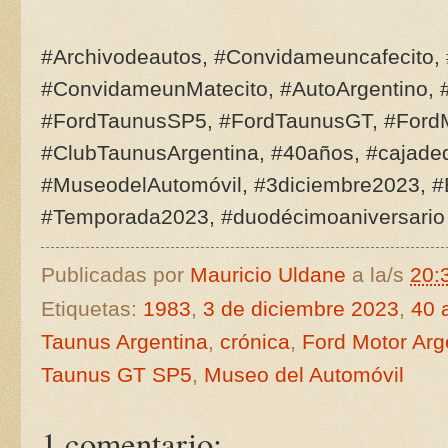
#Archivodeautos, #Convidameuncafecito,
#ConvidameunMatecito, #AutoArgentino, #
#FordTaunusSP5, #FordTaunusGT, #FordM
#ClubTaunusArgentina, #40años, #cajade
#MuseodelAutomóvil, #3diciembre2023, #
#Temporada2023, #duodécimoaniversario
Publicadas por
Mauricio Uldane
a la/s
20:
Etiquetas:
1983
,
3 de diciembre 2023
,
40 
Taunus Argentina
,
crónica
,
Ford Motor Arg
Taunus GT SP5
,
Museo del Automóvil
1 comentario: