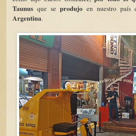
Taunus
produjo
que se
en nuestro país
Argentina
.