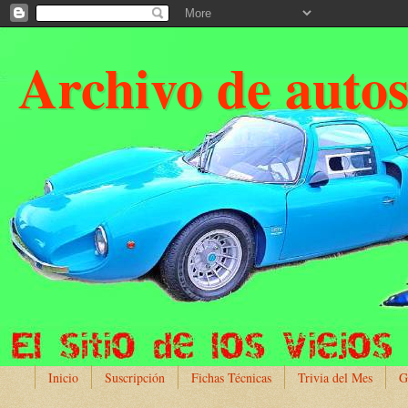
Archivo de auto
Inicio
Suscripción
Fichas Técnicas
Trivia del Mes
G